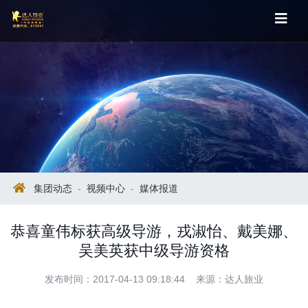
集团动态
-
视频中心
-
媒体报道
恭喜童伟标获高级导游，戎淑怡、戴美娜、
吴美英获中级导游资格
发布时间：2017-04-13 09:18:44 来源：达人旅业